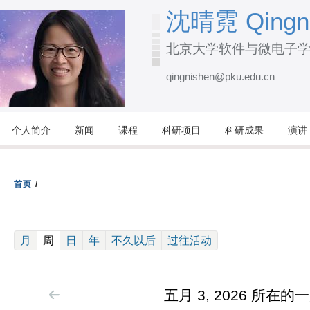
跳
沈晴霓 Qingni
转
北京大学软件与微电子
到
页
qingnishen@pku.edu.cn
面
的
主
个人简介
新闻
课程
科研项目
科研成果
演讲
要
内
容
首页
/
部
分
(active tab)
月
周
日
年
不久以后
过往活动
五月 3, 2026 所在的