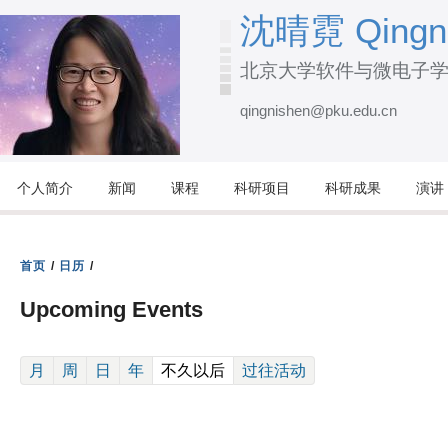
跳
沈晴霓 Qingni
转
北京大学软件与微电子
到
页
qingnishen@pku.edu.cn
面
的
主
个人简介
新闻
课程
科研项目
科研成果
演讲
要
内
容
首页
/
日历
/
部
Upcoming Events
分
(active tab)
月
周
日
年
不久以后
过往活动