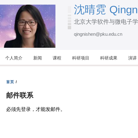
跳
沈晴霓 Qingni
转
北京大学软件与微电子
到
页
qingnishen@pku.edu.cn
面
的
主
个人简介
新闻
课程
科研项目
科研成果
演讲
要
内
容
首页
/
部
邮件联系
分
必须先登录，才能发邮件。