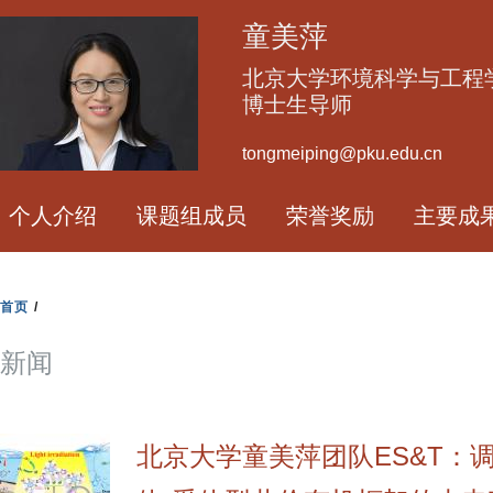
跳
童美萍
转
北京大学环境科学与工程
到
博士生导师
页
tongmeiping@pku.edu.cn
面
的
个人介绍
课题组成员
荣誉奖励
主要成
主
要
内
首页
/
容
新闻
部
分
北京大学童美萍团队ES&T：