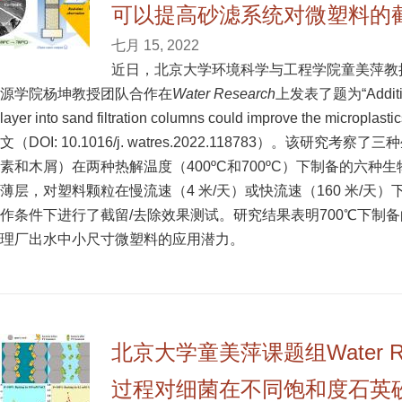
可以提高砂滤系统对微塑料的
七月 15, 2022
近日，北京大学环境科学与工程学院童美萍教
源学院杨坤教授团队合作在
Water Research
上发表了题为“Addition o
layer into sand filtration columns could improve the micropl
文（DOI: 10.1016/j. watres.2022.118783）。该研
素和木屑）在两种热解温度（400ºC和700ºC）下制备的六种
薄层，对塑料颗粒在慢流速（4 米/天）或快流速（160 米/天
作条件下进行了截留/去除效果测试。研究结果表明700℃下制
理厂出水中小尺寸微塑料的应用潜力。
北京大学童美萍课题组Water Re
过程对细菌在不同饱和度石英