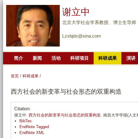
跳
谢立中
转
到
北京大学社会学系教授、博士生导师
页
Lzxbjdx@sina.com
面
的
主
简介
新闻
活动
科研项目
科研成果
演讲
要
内
容
首页
/
科研成果
/
部
西方社会的新变革与社会形态的双重构造
分
Citation:
谢立中.
西方社会的新变革与社会形态的双重构造
. 南昌大学学报(人文社会科
BibTex
EndNote Tagged
EndNote XML