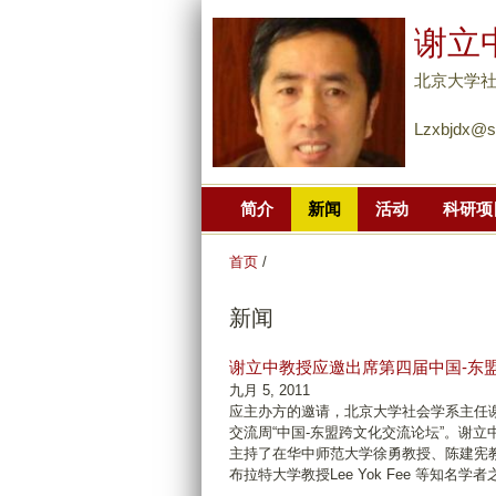
谢立
北京大学
Lzxbjdx@s
简介
新闻
活动
科研项
首页
/
新闻
谢立中教授应邀出席第四届中国-东
九月 5, 2011
应主办方的邀请，北京大学社会学系主任谢立
交流周“中国-东盟跨文化交流论坛”。谢
主持了在华中师范大学徐勇教授、陈建宪教授、印度尼
布拉特大学教授Lee Yok Fee 等知