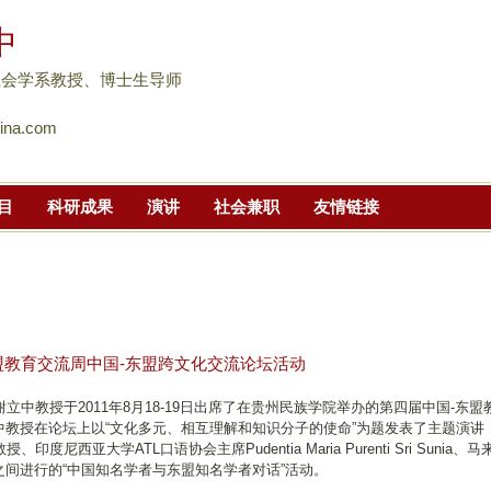
跳
中
转
到
社会学系教授、博士生导师
页
ina.com
面
的
主
目
科研成果
演讲
社会兼职
友情链接
要
内
容
部
分
盟教育交流周中国-东盟跨文化交流论坛活动
中教授于2011年8月18-19日出席了在贵州民族学院举办的第四届中国-东盟
立中教授在论坛上以“文化多元、相互理解和知识分子的使命”为题发表了主题演讲
西亚大学ATL口语协会主席Pudentia Maria Purenti Sri Sunia、
名学者之间进行的“中国知名学者与东盟知名学者对话”活动。