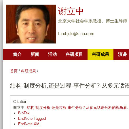
跳
谢立中
转
到
北京大学社会学系教授、博士生导师
页
Lzxbjdx@sina.com
面
的
主
简介
新闻
活动
科研项目
科研成果
演讲
要
内
容
首页
/
科研成果
/
部
结构-制度分析,还是过程-事件分析?-从多元话
分
Citation:
谢立中.
结构-制度分析,还是过程-事件分析?-从多元话语分析的视角看
BibTex
EndNote Tagged
EndNote XML