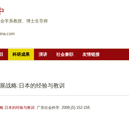
跳
中
转
到
社会学系教授、博士生导师
页
ina.com
面
的
主
目
科研成果
演讲
社会兼职
友情链接
要
内
容
部
展战略:日本的经验与教训
分
略:日本的经验与教训
. 广东社会科学. 2008;(5):152-158.