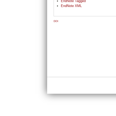
EndNote Tagged
EndNote XML
DOI