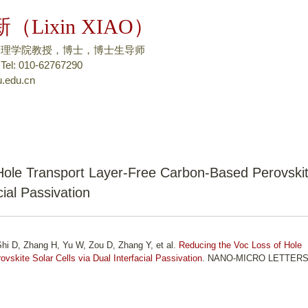
跳
（Lixin XIAO）
转
到
物理学院教授，博士，博士生导师
页
: 010-62767290
.edu.cn
面
的
主
要
内
容
Hole Transport Layer-Free Carbon-Based Perovski
部
cial Passivation
分
hi D, Zhang H, Yu W, Zou D, Zhang Y, et al.
Reducing the Voc Loss of Hole
skite Solar Cells via Dual Interfacial Passivation
. NANO-MICRO LETTERS