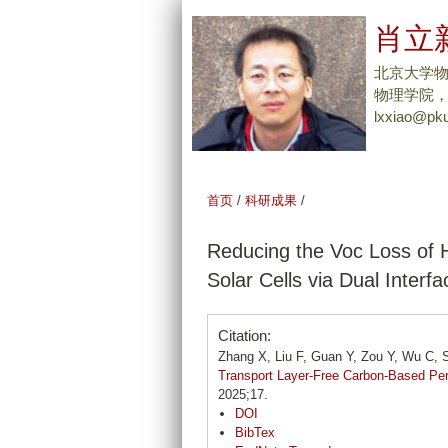
肖立新
北京大学
物理学院，Tel
lxxiao@pku
首页
/
科研成果
/
Reducing the Voc Loss of 
Solar Cells via Dual Interfa
Citation:
Zhang X, Liu F, Guan Y, Zou Y, Wu C, S
Transport Layer-Free Carbon-Based Perov
2025;17.
DOI
BibTex