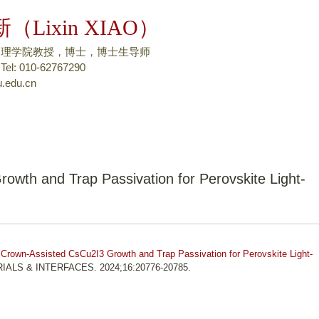
跳
（Lixin XIAO）
转
到
物理学院教授，博士，博士生导师
页
: 010-62767290
.edu.cn
面
的
主
要
内
容
owth and Trap Passivation for Perovskite Light-
部
分
.
Crown-Assisted CsCu2I3 Growth and Trap Passivation for Perovskite Light-
IALS & INTERFACES. 2024;16:20776-20785.