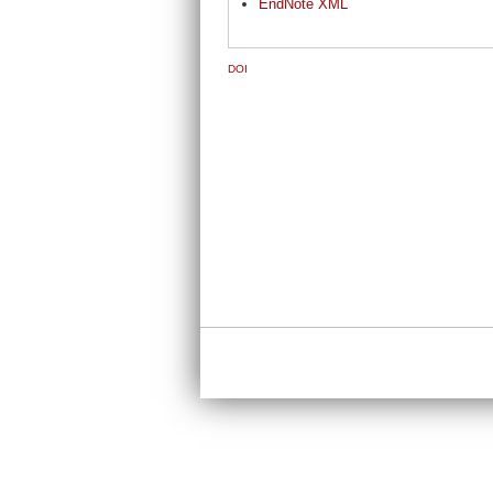
EndNote XML
DOI