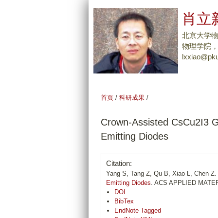
肖立新
北京大学
物理学院，Tel
lxxiao@pku
首页
/
科研成果
/
Crown-Assisted CsCu2I3 Gr
Emitting Diodes
Citation:
Yang S, Tang Z, Qu B, Xiao L, Chen Z
Emitting Diodes
. ACS APPLIED MATER
DOI
BibTex
EndNote Tagged