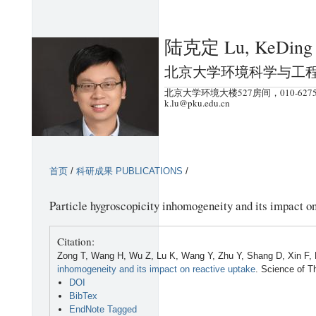
跳
转
陆克定 Lu, KeDing
到
页
北京大学环境科学与工
面
北京大学环境大楼527房间，010-6275
的
k.lu@pku.edu.cn
主
要
内
首页
/
科研成果 PUBLICATIONS
/
容
部
Particle hygroscopicity inhomogeneity and its impact o
分
Citation:
Zong T, Wang H, Wu Z, Lu K, Wang Y, Zhu Y, Shang D, Xin F,
inhomogeneity and its impact on reactive uptake
. Science of T
DOI
BibTex
EndNote Tagged