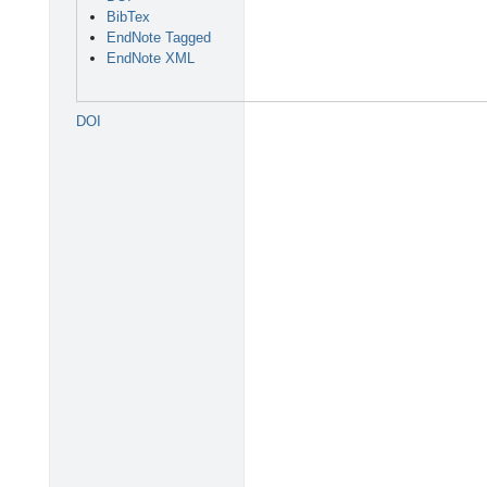
BibTex
EndNote Tagged
EndNote XML
DOI