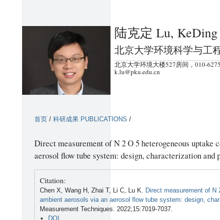
跳
转
陆克定 Lu, KeDing
到
页
北京大学环境科学与工
面
北京大学环境大楼527房间，010-6275
的
k.lu@pku.edu.cn
主
要
内
首页
/
科研成果 PUBLICATIONS
/
容
部
Direct measurement of N 2 O 5 heterogeneous uptake co
分
aerosol flow tube system: design, characterization and
Citation:
Chen X, Wang H, Zhai T, Li C, Lu K.
Direct measurement of N 
ambient aerosols via an aerosol flow tube system: design, cha
Measurement Techniques. 2022;15:7019-7037.
DOI