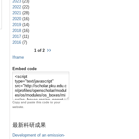
2023
(23)
2022
(22)
2021
(28)
2020
(16)
2019
(14)
2018
(16)
2017
(11)
2016
(7)
››
1 of 2
Iframe
Embed code
Copy and paste this code to your
website.
最新科研成果
Development of an emission-