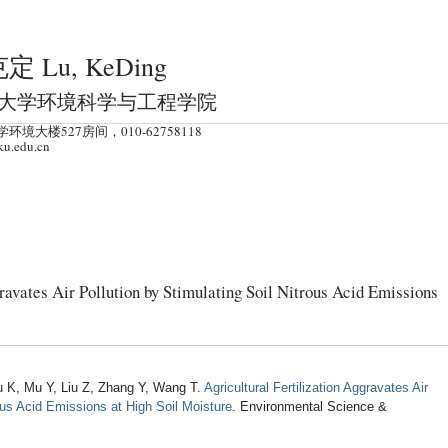
跳
转
定 Lu, KeDing
到
页
大学环境科学与工程学院
面
环境大楼527房间，010-62758118
的
ku.edu.cn
主
要
内
容
部
ravates Air Pollution by Stimulating Soil Nitrous Acid Emissions
分
 K, Mu Y, Liu Z, Zhang Y, Wang T.
Agricultural Fertilization Aggravates Air
rous Acid Emissions at High Soil Moisture
. Environmental Science &