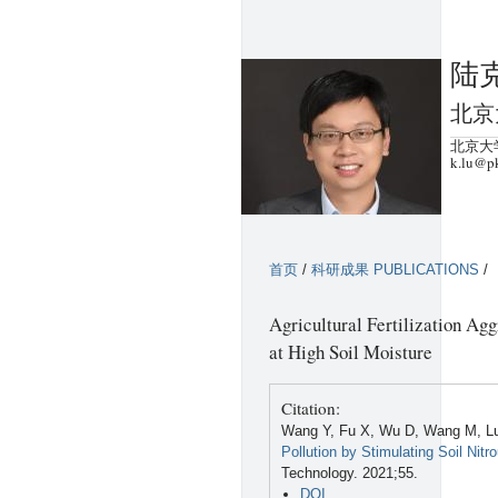
陆克
北京
北京大学
k.lu@p
首页
/
科研成果 PUBLICATIONS
/
Agricultural Fertilization Agg
at High Soil Moisture
Citation:
Wang Y, Fu X, Wu D, Wang M, Lu
Pollution by Stimulating Soil Nit
Technology. 2021;55.
DOI