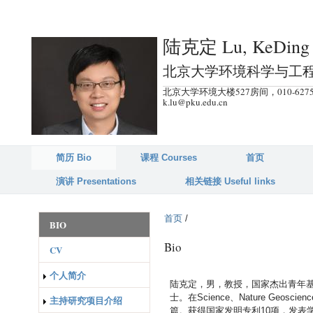
跳
转
陆克定 Lu, KeDing
到
页
北京大学环境科学与工
面
北京大学环境大楼527房间，010-6275
的
k.lu@pku.edu.cn
主
要
内
简历 Bio
课程 Courses
首页
容
演讲 Presentations
相关链接 Useful links
部
分
首页
/
BIO
Bio
CV
个人简介
陆克定，男，教授，国家杰出青年
士。在Science、Nature Geosc
主持研究项目介绍
篇。获得国家发明专利10项，发表