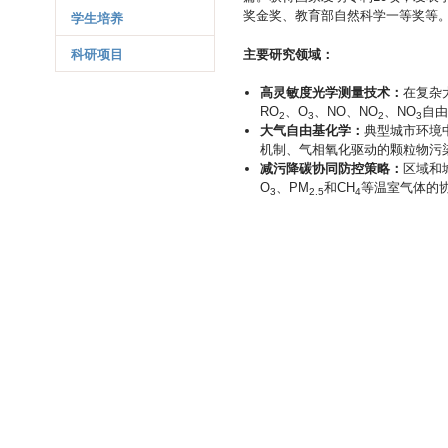
学生培养
奖金奖、教育部自然科学一等奖等
科研项目
主要研究领域：
高灵敏度光学测量技术：
在复杂
RO
、O
、NO、NO
、NO
自由
2
3
2
3
大气自由基化学：
典型城市环境
机制、气相氧化驱动的颗粒物污
减污降碳协同防控策略：
区域和
O
、PM
和CH
等温室气体的
3
2.5
4