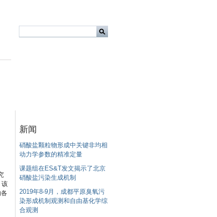
新闻
硝酸盐颗粒物形成中关键非均相
动力学参数的精准定量
课题组在ES&T发文揭示了北京
究
硝酸盐污染生成机制
”。该
2019年8-9月，成都平原臭氧污
的各
染形成机制观测和自由基化学综
合观测