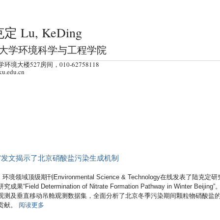
跳
转
定 Lu, KeDing
到
页
大学环境科学与工程学院
面
环境大楼527房间，010-62758118
的
ku.edu.cn
主
要
内
容
部
分
&T发文揭示了北京硝酸盐污染生成机制
环境领域顶级期刊Environmental Science & Technology在线发表了陆克定研
ield Determination of Nitrate Formation Pathway in Winter Beijing
观测及垂直移动吊舱观测数据集，全面分析了北京冬季污染期间颗粒物硝酸盐
有
贡献。
阅读更多
关