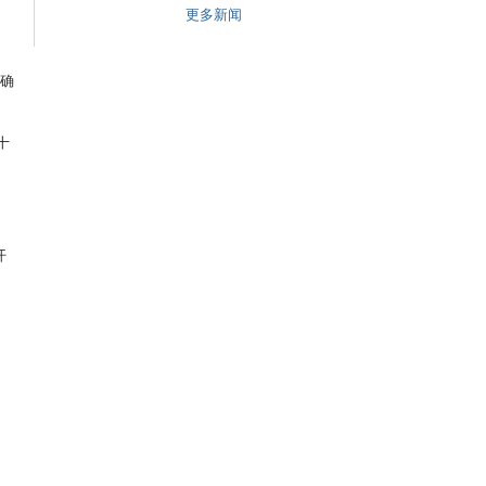
更多新闻
准确
十
开