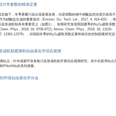
课
动力学参数的精准定量
题
组
续实施下，冬季雾霾污染出现显著改善，但是细颗粒物中硝酸盐的浓度仍居高不
在
酸盐生成的重要途径（Environ. Sci. Tech. Let，2017, 4, 416-420），
E
污染形成机制具有重要意义（如图1）。前期研究发现我国夏季的N
O
摄取系数
2
5
S
hys., 2018, 18, 9705-9721; Atmos. Chem. Phys., 2018, 18, 13155-
&
17, 17, 12361-12378），但我国冬季的N
O
摄取系数定量和相关的控制因素研究还
2
5
T
发
文
污染形成机制观测和自由基化学综合观测
揭
示
了
观测站点，针对成都平原臭氧污染形成机制开展综合观测研究。其中在新津站点
北
和PNs/ANs的系列测量。
京
硝
会组织环境自由基化学分会
酸
盐
污
染
生
成
机
制