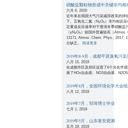
硝酸盐颗粒物形成中关键非均相
六月 6, 2020
近年来在我国大气污染减排政策的持
下。五氧化二氮（N
O
）非均相反应作为硝
2
5
定量该反应速率对于厘清冬季硝酸盐
（γN
O
）较国外普遍较高（Atmos. Chem. P
2
5
13171; Atmos. Chem. Phys., 20
有
分缺乏。
阅读更多
关
硝
2019年8-9月，成都平原臭氧
酸
八月 15, 2019
盐
在成都市区及郊区设置了6个光化学
颗
展了HOx自由基、NO3自由基、N2O5
粒
物
2019年8月，全国环境化学大
形
成
八月 12, 2019
中
关
2019年7月，邹琦博士毕业
键
七月 1, 2019
非
均
2019年5月，山东泰安观测
相
五月 19, 2019