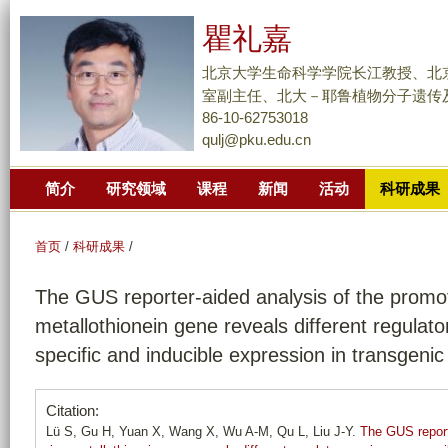
跳
瞿礼嘉
转
到
北京大学生命科学学院长江教授、北
页
室副主任、北大－耶鲁植物分子遗传
面
86-10-62753018
qulj@pku.edu.cn
的
主
简介
研究领域
课程
新闻
活动
科研成果
要
内
容
首页
/
科研成果
/
部
The GUS reporter-aided analysis of the promoter
分
metallothionein gene reveals different regulato
specific and inducible expression in transgenic
Citation:
Lü S, Gu H, Yuan X, Wang X, Wu A-M, Qu L, Liu J-Y.
The GUS reporte