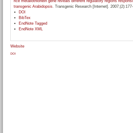
rice metallothionein gene reveals different regulatory regions responsi
transgenic Arabidopsis
. Transgenic Research [Internet]. 2007;(2):177
DOI
BibTex
EndNote Tagged
EndNote XML
Website
DOI