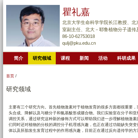
跳
瞿礼嘉
转
到
北京大学生命科学学院长江教授、北
页
室副主任、北大－耶鲁植物分子遗传
面
86-10-62753018
qulj@pku.edu.cn
的
主
简介
研究领域
课程
新闻
活动
科研成果
要
内
容
首页
/
部
研究领域
分
主要有三个研究方向。首先植物激素对于植物发育的很多方面都很重要，
头合成、降解以及与糖分子和氨基酸形成辍合物。我们实验室在分子和亚
调控关系，通过研究这种新的修饰方式可以帮助我们进一步理解植物激素
们同时还对植物的分枝的调控分子机理感兴趣，也正在通过功能缺失突变
体以及胚胎发生发育过程中的作用感兴趣，目前正在通过反向遗传学的方