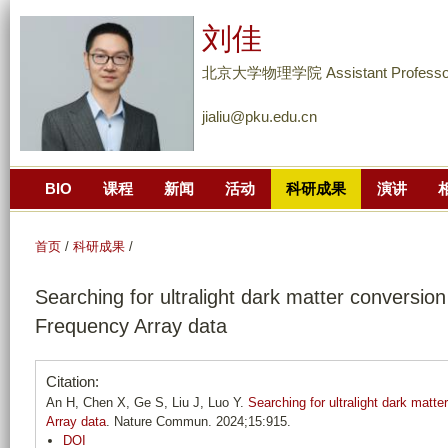
跳
刘佳
转
到
北京大学物理学院 Assistant Professo
页
jialiu@pku.edu.cn
面
的
主
BIO
课程
新闻
活动
科研成果
演讲
要
内
容
首页
/
科研成果
/
部
Searching for ultralight dark matter conversio
分
Frequency Array data
Citation:
An H, Chen X, Ge S, Liu J, Luo Y.
Searching for ultralight dark matt
Array data
. Nature Commun. 2024;15:915.
DOI