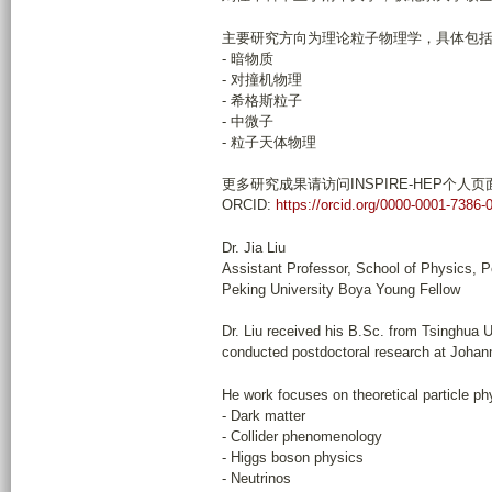
主要研究方向为理论粒子物理学，具体包
- 暗物质
- 对撞机物理
- 希格斯粒子
- 中微子
- 粒子天体物理
更多研究成果请访问INSPIRE-HEP个人页
ORCID:
https://orcid.org/0000-0001-7386
Dr. Jia Liu
Assistant Professor, School of Physics, P
Peking University Boya Young Fellow
Dr. Liu received his B.Sc. from Tsinghua 
conducted postdoctoral research at Johan
He work focuses on theoretical particle phy
- Dark matter
- Collider phenomenology
- Higgs boson physics
- Neutrinos