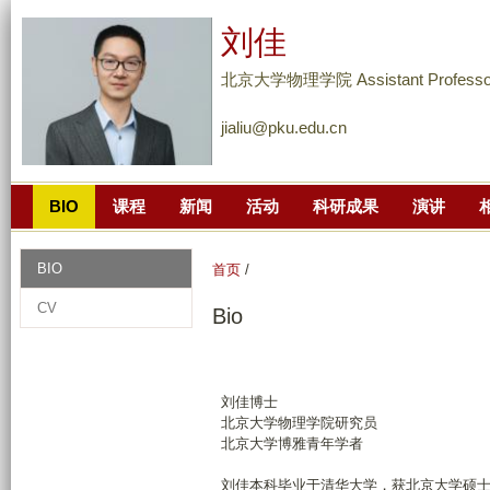
跳
刘佳
转
到
北京大学物理学院 Assistant Professo
页
jialiu@pku.edu.cn
面
的
主
BIO
课程
新闻
活动
科研成果
演讲
要
内
容
BIO
首页
/
部
CV
Bio
分
刘佳博士
北京大学物理学院研究员
北京大学博雅青年学者
刘佳本科毕业于清华大学，获北京大学硕