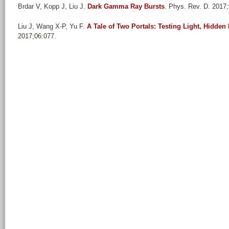
Brdar V, Kopp J, Liu J
.
Dark Gamma Ray Bursts
. Phys. Rev. D. 2017
Liu J, Wang X-P, Yu F
.
A Tale of Two Portals: Testing Light, Hidden
2017;06:077.