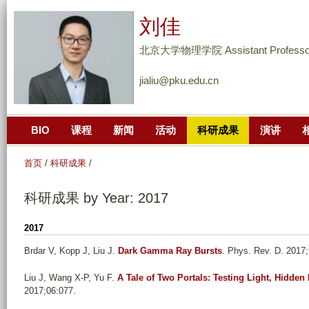
跳
刘佳
转
到
北京大学物理学院 Assistant Professo
页
jialiu@pku.edu.cn
面
的
主
BIO
课程
新闻
活动
科研成果
演讲
要
内
首页
/
科研成果
/
容
部
科研成果 by Year: 2017
分
2017
Brdar V, Kopp J, Liu J
.
Dark Gamma Ray Bursts
. Phys. Rev. D. 2017
Liu J, Wang X-P, Yu F
.
A Tale of Two Portals: Testing Light, Hidden
2017;06:077.