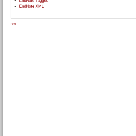
EndNote Tagged
EndNote XML
DOI