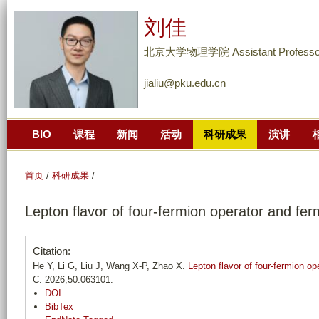
跳
刘佳
转
到
北京大学物理学院 Assistant Professo
页
jialiu@pku.edu.cn
面
的
主
BIO
课程
新闻
活动
科研成果
演讲
要
内
容
首页
/
科研成果
/
部
Lepton flavor of four-fermion operator and fer
分
Citation:
He Y, Li G, Liu J, Wang X-P, Zhao X.
Lepton flavor of four-fermion op
C. 2026;50:063101.
DOI
BibTex