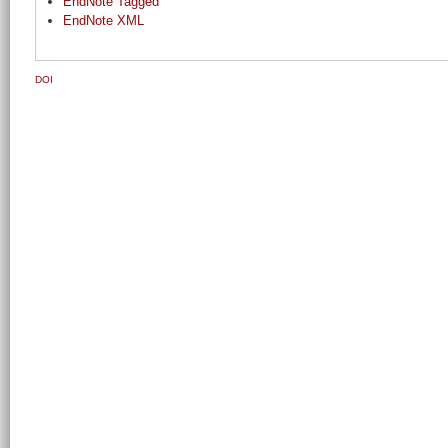
EndNote Tagged
EndNote XML
DOI