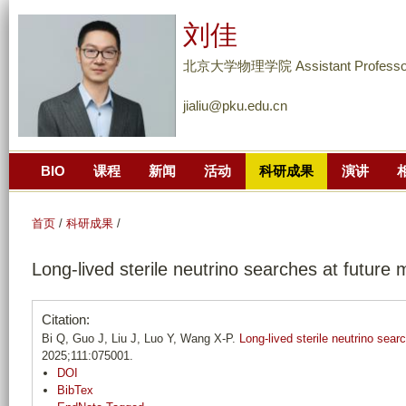
跳
刘佳
转
到
北京大学物理学院 Assistant Professo
页
jialiu@pku.edu.cn
面
的
主
BIO
课程
新闻
活动
科研成果
演讲
要
内
容
首页
/
科研成果
/
部
Long-lived sterile neutrino searches at future 
分
Citation:
Bi Q, Guo J, Liu J, Luo Y, Wang X-P.
Long-lived sterile neutrino sear
2025;111:075001.
DOI
BibTex