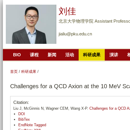
跳
刘佳
转
到
北京大学物理学院 Assistant Professo
页
jialiu@pku.edu.cn
面
的
主
BIO
课程
新闻
活动
科研成果
演讲
要
内
容
首页
/
科研成果
/
部
Challenges for a QCD Axion at the 10 MeV Sc
分
Citation:
Liu J, McGinnis N, Wagner CEM, Wang X-P.
Challenges for a QCD A
DOI
BibTex
EndNote Tagged