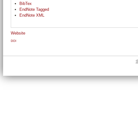
BibTex
EndNote Tagged
EndNote XML
Website
DOI