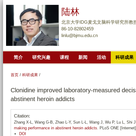
跳
陆林
转
到
北京大学IDG麦戈文脑科学研究所教
页
86-10-82802459
linlu@bjmu.edu.cn
面
的
主
简介
研究兴趣
课程
新闻
活动
科研成果
要
内
容
首页
/
科研成果
/
部
Clonidine improved laboratory-measured deci
分
abstinent heroin addicts
Citation:
Zhang X-L, Wang G-B, Zhao L-Y, Sun L-L, Wang J, Wu P, Lu L, Shi 
making performance in abstinent heroin addicts
. PLoS ONE [Internet]
DOI