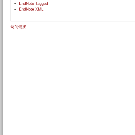
EndNote Tagged
EndNote XML
访问链接