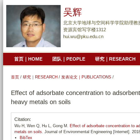
跳
吴辉
转
到
北京大学地球与空间科学学院助理教
页
资源宾馆写字楼1312
hui.wu@pku.edu.cn
面
的
主
首页｜HOME
团队｜PEOPLE
研究｜RESEARCH
要
内
容
首页
/
研究｜RESEARCH
/
发表论文｜PUBLICATIONS
/
部
Effect of adsorbate concentration to adsorbent
分
heavy metals on soils
Citation:
Wu H, Wen Q, Hu L, Gong M.
Effect of adsorbate concentration to a
metals on soils
. Journal of Environmental Engineering [Internet]. 20
BibTex