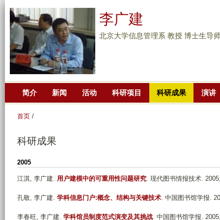
跳
李广建
转
到
北京大学信息管理系 教授 博士生导
页
面
的
主
简介
新闻
活动
科研项目
科研成果
演讲
要
内
首页
/
容
部
科研成果
分
2005
江淇, 李广建
.
用户建模中的可重用性问题研究
. 现代图书情报技术. 2005;(1
孔敬, 李广建
.
学科信息门户:概念、结构与关键技术
. 中国图书馆学报. 2005;
李春旺, 李广建
.
学科馆员制度范式演变及其挑战
. 中国图书馆学报. 2005;(3