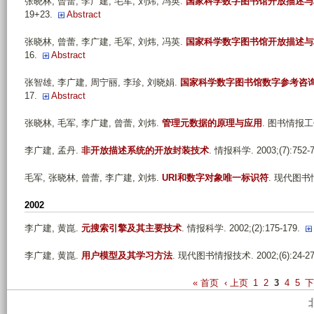
张晓林, 曾蕾, 李广建, 毛军, 刘炜, 冯英
.
国家科学数字图书馆开放描述与
19+23.
Abstract
张晓林, 曾蕾, 李广建, 毛军, 刘炜, 冯英
.
国家科学数字图书馆开放描述与
16.
Abstract
张智雄, 李广建, 周宁丽, 李珍, 刘晓娟
.
国家科学数字图书馆数字参考咨
17.
Abstract
张晓林, 毛军, 李广建, 曾蕾, 刘炜
.
管理元数据的原理与应用
. 图书情报工作. 
李广建, 孟丹
.
非开放描述系统的开放封装技术
. 情报科学. 2003;(7):752-7
毛军, 张晓林, 曾蕾, 李广建, 刘炜
.
URI和数字对象唯一标识符
. 现代图书情报
2002
李广建, 黄崑
.
元搜索引擎及其主要技术
. 情报科学. 2002;(2):175-179.
李广建, 黄崑
.
用户模型及其学习方法
. 现代图书情报技术. 2002;(6):24-27
P
« 首页
‹ 上页
1
2
3
4
5
下
a