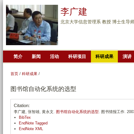
跳
李广建
转
到
北京大学信息管理系 教授 博士生导
页
面
的
主
简介
新闻
活动
科研项目
科研成果
演讲
要
内
容
首页
/
科研成果
/
部
图书馆自动化系统的选型
分
Citation:
李广建, 张智雄, 黄永文.
图书馆自动化系统的选型
. 图书情报工作. 2003;(
BibTex
EndNote Tagged
EndNote XML