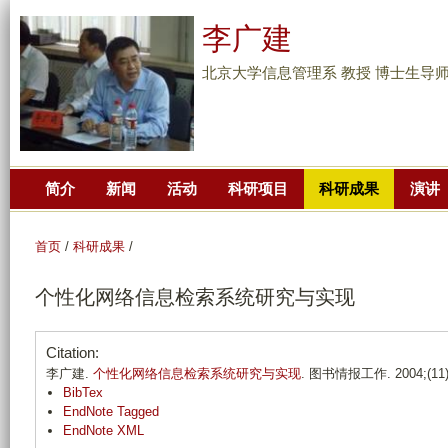
跳
李广建
转
到
北京大学信息管理系 教授 博士生导
页
面
的
主
简介
新闻
活动
科研项目
科研成果
演讲
要
内
容
首页
/
科研成果
/
部
个性化网络信息检索系统研究与实现
分
Citation:
李广建.
个性化网络信息检索系统研究与实现
. 图书情报工作. 2004;(11):
BibTex
EndNote Tagged
EndNote XML