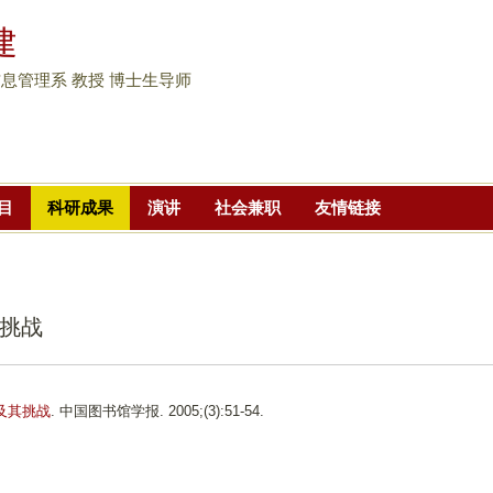
跳
建
转
到
息管理系 教授 博士生导师
页
面
的
主
目
科研成果
演讲
社会兼职
友情链接
要
内
容
部
挑战
分
及其挑战
. 中国图书馆学报. 2005;(3):51-54.