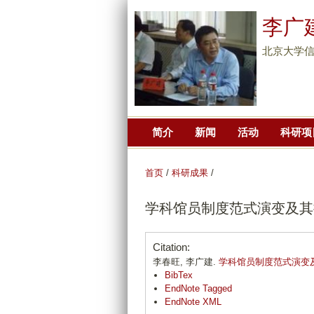
李广
北京大学信
简介
新闻
活动
科研项
首页
/
科研成果
/
学科馆员制度范式演变及其
Citation:
李春旺, 李广建.
学科馆员制度范式演变
BibTex
EndNote Tagged
EndNote XML