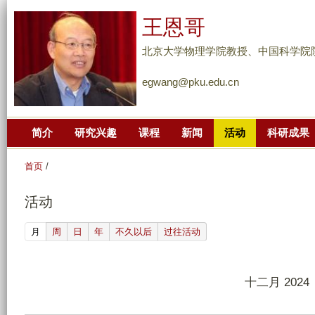
跳
王恩哥
转
到
北京大学物理学院教授、中国科学院
页
egwang@pku.edu.cn
面
的
主
简介
研究兴趣
课程
新闻
活动
科研成果
要
内
首页
/
容
部
活动
分
(active tab)
月
周
日
年
不久以后
过往活动
十二月 2024