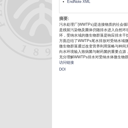
EndNote XML
摘要:
污水处理厂(WWTPs)是连接物质的社会
是残留污染物及菌体仍随排水进入自然环
环，受纳水域的微生物群落是响应排水干
方面总结了WWTPs尾水排放对受纳水域
微生物群落通过改变营养利用策略与种间
向水环境输入致病菌与耐药菌的重要点源
充分理解WWTPs排水对受纳水体微生物
访问链接
DOI