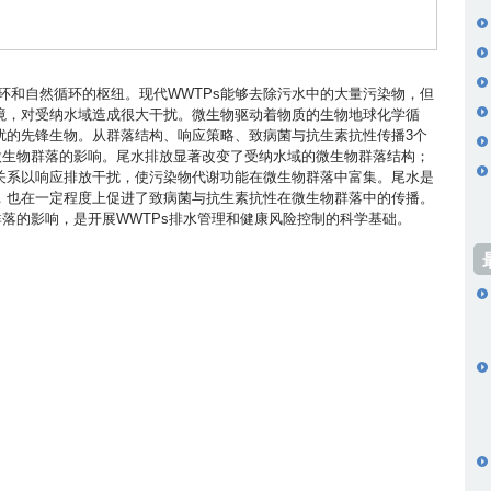
循环和自然循环的枢纽。现代WWTPs能够去除污水中的大量污染物，但
境，对受纳水域造成很大干扰。微生物驱动着物质的生物地球化学循
扰的先锋生物。从群落结构、响应策略、致病菌与抗生素抗性传播3个
微生物群落的影响。尾水排放显著改变了受纳水域的微生物群落结构；
关系以响应排放干扰，使污染物代谢功能在微生物群落中富集。尾水是
，也在一定程度上促进了致病菌与抗生素抗性在微生物群落中的传播。
群落的影响，是开展WWTPs排水管理和健康风险控制的科学基础。