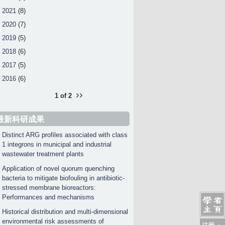
2021
(8)
2020
(7)
2019
(5)
2018
(6)
2017
(5)
2016
(6)
››
1 of 2
最新科研成果
Distinct ARG profiles associated with class
1 integrons in municipal and industrial
wastewater treatment plants
Application of novel quorum quenching
bacteria to mitigate biofouling in antibiotic-
stressed membrane bioreactors:
Performances and mechanisms
Historical distribution and multi-dimensional
environmental risk assessments of