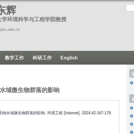
跳
东辉
转
大学环境科学与工程学院教授
到
页
pku.edu.cn
面
的
主
教学工作
科研工作
English
要
内
容
部
水域微生物群落的影响
分
受纳水域微生物群落的影响
. 环境工程 [Internet]. 2024;42:167-179.