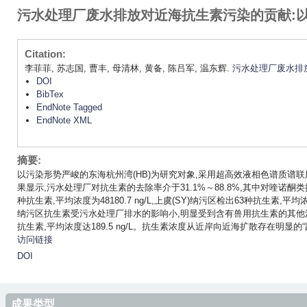
污水处理厂废水排放对近海抗生素污染的贡献:
Citation:
李菲菲, 苏志国, 曹丰, 母清林, 黄备, 陈吕军, 温东辉.
污水处理厂废水排
DOI
BibTex
EndNote Tagged
EndNote XML
摘要:
以污染形势严峻的东海杭州湾(HB)为研究对象,采用超高效液相色谱质谱
果显示,污水处理厂对抗生素的去除率介于31.1%～88.8%,其中对喹诺酮类
种抗生素,平均浓度为48180.7 ng/L,上虞(SY)纳污区检出63种抗生素,
纳污区抗生素受污水处理厂排水的影响小,明显受到含有兽用抗生素的其他污
抗生素,平均浓度达189.5 ng/L。抗生素浓度从近岸向近海扩散存在明显
访问链接
DOI
成果类型