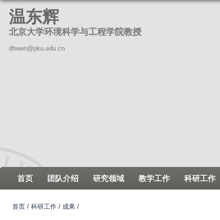
跳
温东辉
转
北京大学环境科学与工程学院教授
到
页
dhwen@pku.edu.cn
面
的
主
要
内
容
部
分
首页
团队介绍
研究领域
教学工作
科研工作
首页
/
科研工作
/
成果
/