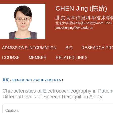
跳
CHEN Jing (陈婧)
转
到
北京大学信息科学技术学
页
北京大学理科2号楼2228室(Room 2228, Scie
janechenjing@pku.edu.cn
面
的
主
ADMISSIONS INFORMATION
BIO
RESEARCH PR
要
内
COURSE
MEMBER
RELATED LINKS
容
部
分
首页
/
RESEARCH ACHIEVEMENTS
/
Characteristics of Electrocochleography in Patie
DifferentLevels of Speech Recognition Ability
Citation: