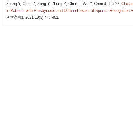
Zhang Y, Chen Z, Zong Y, Zhong Z, Chen L, Wu Y, Chen J, Liu Y*.
Charac
in Patients with Presbycusis and DifferentLevels of Speech Recognition Ab
科学杂志). 2021;19(3):447-451.