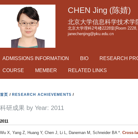
跳
CHEN Jing (陈婧)
转
到
北京大学信息科学技术学
页
北京大学理科2号楼2228室(Room 2228, Scie
janechenjing@pku.edu.cn
面
的
主
ADMISSIONS INFORMATION
BIO
RESEARCH PR
要
内
COURSE
MEMBER
RELATED LINKS
容
部
分
首页
/
RESEARCH ACHIEVEMENTS
/
科研成果 by Year: 2011
2011
Wu X, Yang Z, Huang Y, Chen J, Li L, Daneman M, Schneider BA *
.
Cross-l