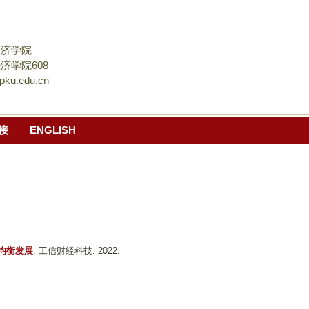
跳
转
到
经济学院
页
济学院608
pku.edu.cn
面
的
主
接
ENGLISH
要
内
容
部
分
均衡发展
. 工信财经科技. 2022.