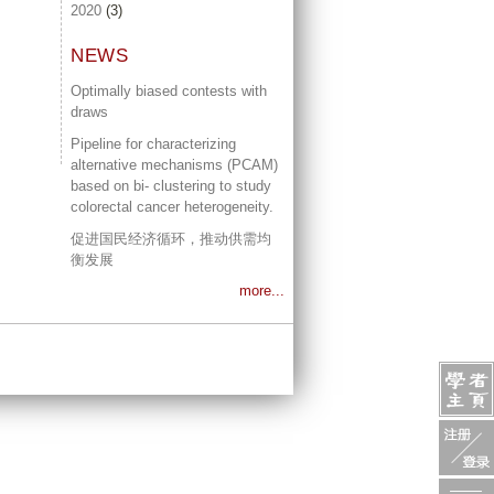
2020
(3)
NEWS
Optimally biased contests with
draws
Pipeline for characterizing
alternative mechanisms (PCAM)
based on bi- clustering to study
colorectal cancer heterogeneity.
促进国民经济循环，推动供需均
衡发展
more...