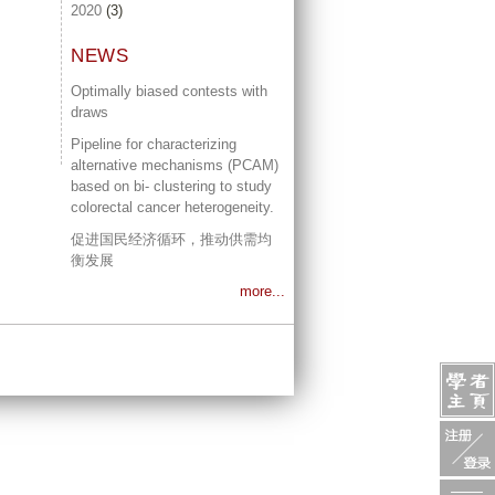
2020
(3)
NEWS
Optimally biased contests with
draws
Pipeline for characterizing
alternative mechanisms (PCAM)
based on bi- clustering to study
colorectal cancer heterogeneity.
促进国民经济循环，推动供需均
衡发展
more...