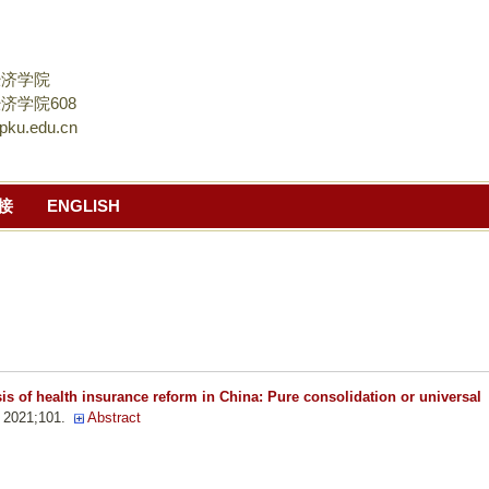
跳
转
到
经济学院
页
济学院608
pku.edu.cn
面
的
主
接
ENGLISH
要
内
容
部
分
sis of health insurance reform in China: Pure consolidation or universal
 2021;101.
Abstract