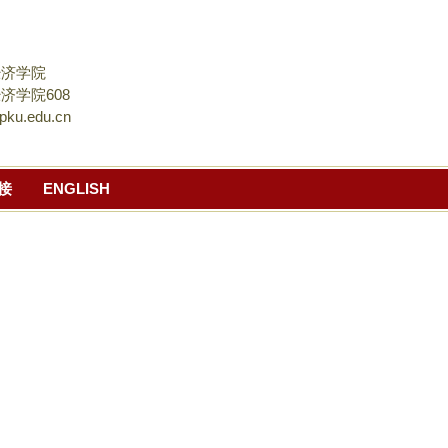
跳
转
到
经济学院
页
济学院608
pku.edu.cn
面
的
主
接
ENGLISH
要
内
容
部
分