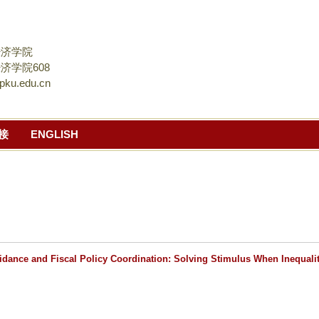
跳
转
到
经济学院
页
济学院608
pku.edu.cn
面
的
主
接
ENGLISH
要
内
容
部
分
dance and Fiscal Policy Coordination: Solving Stimulus When Inequali