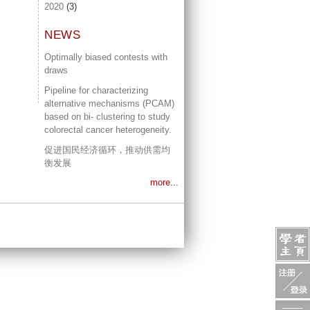
2020
(3)
NEWS
Optimally biased contests with
draws
Pipeline for characterizing
alternative mechanisms (PCAM)
based on bi- clustering to study
colorectal cancer heterogeneity.
促进国民经济循环，推动供需均
衡发展
more...