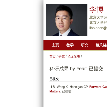
李博
北京大学
北京大学经
libo.econ@
主页
教学
研究
相关链
首页
/
研究
/
论文发表
/
科研成果 by Year: 已提交
已提交
Li B, Wang X, Hennigan CP
.
Forward Gui
Matters
. 已提交.