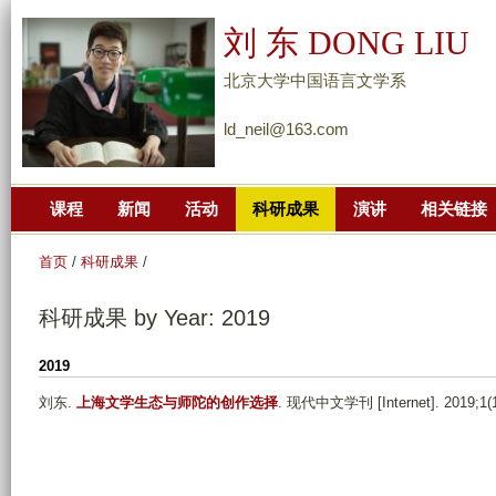
跳
刘 东 DONG LIU
转
到
北京大学中国语言文学系
页
ld_neil@163.com
面
的
主
课程
新闻
活动
科研成果
演讲
相关链接
要
内
首页
/
科研成果
/
容
部
科研成果 by Year: 2019
分
2019
刘东
.
上海文学生态与师陀的创作选择
. 现代中文学刊 [Internet]. 2019;1(1