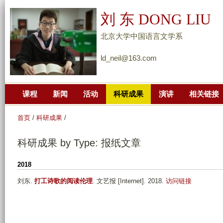
跳
刘 东 DONG LIU
转
到
北京大学中国语言文学系
页
ld_neil@163.com
面
的
主
课程
新闻
活动
科研成果
演讲
相关链接
要
内
首页
/
科研成果
/
容
部
科研成果 by Type: 报纸文章
分
2018
刘东
.
打工诗歌的阅读伦理
. 文艺报 [Internet]. 2018.
访问链接