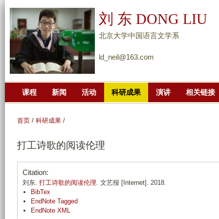
跳
刘 东 DONG LIU
转
到
北京大学中国语言文学系
页
ld_neil@163.com
面
的
主
课程
新闻
活动
科研成果
演讲
相关链接
要
内
容
首页
/
科研成果
/
部
打工诗歌的阅读伦理
分
Citation:
刘东.
打工诗歌的阅读伦理
. 文艺报 [Internet]. 2018.
BibTex
EndNote Tagged
EndNote XML