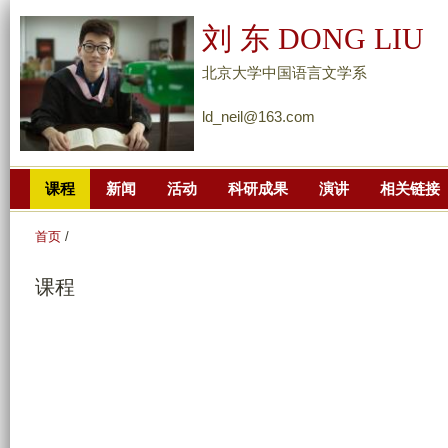
跳
刘 东 DONG LIU
转
到
北京大学中国语言文学系
页
ld_neil@163.com
面
的
主
课程
新闻
活动
科研成果
演讲
相关链接
要
内
首页
/
容
部
课程
分