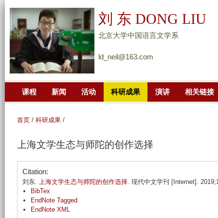
跳
刘 东 DONG LIU
转
到
北京大学中国语言文学系
页
ld_neil@163.com
面
的
主
课程
新闻
活动
科研成果
演讲
相关链接
要
内
容
首页
/
科研成果
/
部
上海文学生态与师陀的创作选择
分
Citation:
刘东.
上海文学生态与师陀的创作选择
. 现代中文学刊 [Internet]. 2019;1(
BibTex
EndNote Tagged
EndNote XML