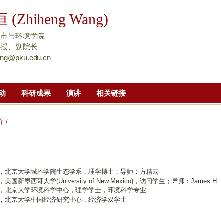
跳
(Zhiheng Wang)
转
到
城市与环境学院
页
教授、副院长
ang@pku.edu.cn
面
的
主
动
科研成果
演讲
相关链接
要
内
容
介
/
部
分
 2008，北京大学城环学院生态学系，理学博士；导师：方精云
08，美国新墨西哥大学(University of New Mexico)，访问学生；导师：James H. 
 2002，北京大学环境科学中心，理学学士，环境科学专业
 2002，北京大学中国经济研究中心，经济学双学士