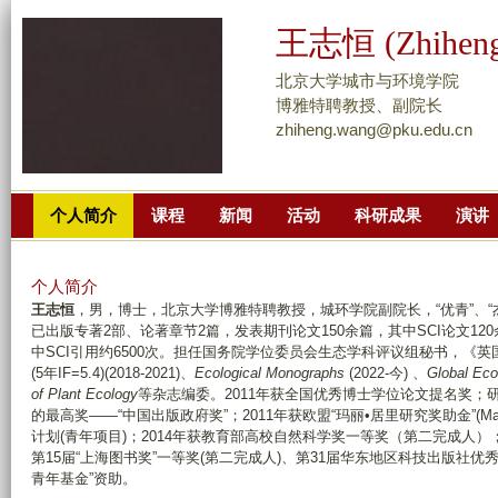
跳
王志恒 (Zhiheng
转
到
北京大学城市与环境学院
页
博雅特聘教授、副院长
zhiheng.wang@pku.edu.cn
面
的
主
个人简介
课程
新闻
活动
科研成果
演讲
要
内
容
个人简介
部
王志恒
，男，博士，北京大学博雅特聘教授，城环学院副院长，“优青”、
已出版专著2部、论著章节2篇，发表期刊论文150余篇，其中SCI论文120余篇。
分
中SCI引用约6500次。担任国务院学位委员会生态学科评议组秘书，《英
(5年IF=5.4)(2018-2021)、
Ecological Monographs
(2022-今) 、
Global Eco
of Plant Ecology
等杂志编委。2011年获全国优秀博士学位论文提名奖；
的最高奖——“中国出版政府奖”；2011年获欧盟“玛丽•居里研究奖助金”(Marie C
计划(青年项目)；2014年获教育部高校自然科学奖一等奖（第二完成人）；2
第15届“上海图书奖”一等奖(第二完成人)、第31届华东地区科技出版社优秀
青年基金”资助。