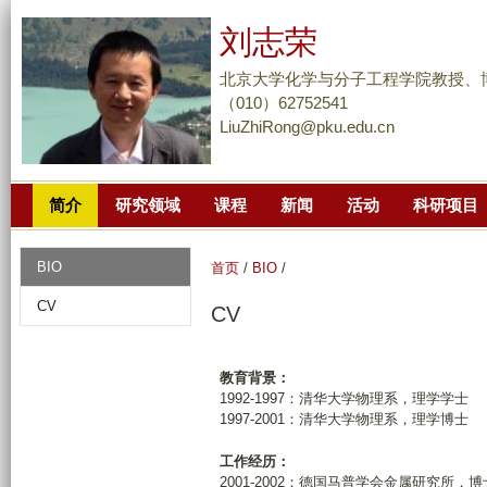
跳
刘志荣
转
到
北京大学化学与分子工程学院教授、
页
（010）62752541
LiuZhiRong@pku.edu.cn
面
的
主
简介
研究领域
课程
新闻
活动
科研项目
要
内
容
BIO
首页
/
BIO
/
部
CV
CV
分
教育背景：
1992-1997：清华大学物理系，理学学士
1997-2001：清华大学物理系，理学博士
工作经历：
2001-2002：德国马普学会金属研究所，