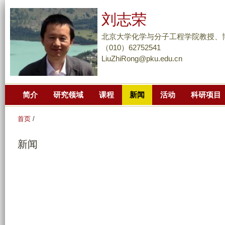
跳
刘志荣
转
到
北京大学化学与分子工程学院教授、
页
（010）62752541
LiuZhiRong@pku.edu.cn
面
的
主
简介
研究领域
课程
新闻
活动
科研项目
要
内
首页
/
容
部
新闻
分