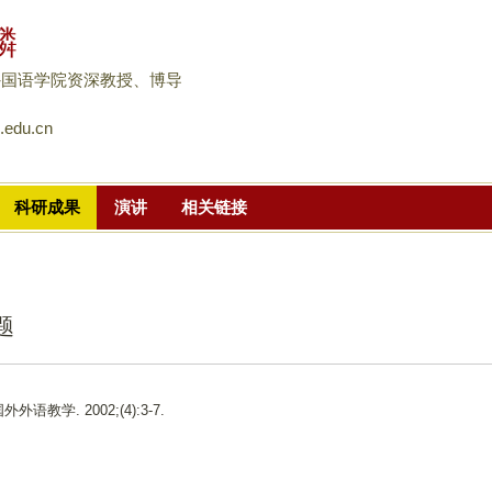
跳
麟
转
到
外国语学院资深教授、博导
页
.edu.cn
面
的
主
科研成果
演讲
相关链接
要
内
容
部
题
分
国外外语教学. 2002;(4):3-7.