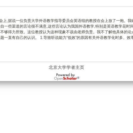
会上,据说一位负责大学外语教学指导委员会英语组的教授在会上放了一炮。我
来自一些渠道的言论很不满意,这些言论认为我国外语教学,特别是英语教学花时
革不够得力所致。这位教授认为这种现象不该由老师负责。我不了解他具体的论点
题一直有自己的认识。 1.导致听说能力“低效”的原因有关外语教学化时多、效
北京大学学者主页
OpenScholar