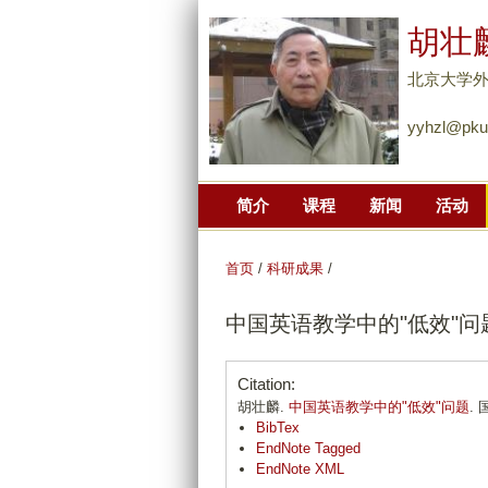
胡壮
北京大学
yyhzl@pku
简介
课程
新闻
活动
首页
/
科研成果
/
中国英语教学中的"低效"问
Citation:
胡壮麟.
中国英语教学中的"低效"问题
. 
BibTex
EndNote Tagged
EndNote XML