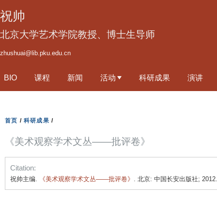
跳
祝帅
转
到
北京大学艺术学院教授、博士生导师
页
zhushuai@lib.pku.edu.cn
面
的
BIO
课程
新闻
活动
科研成果
演讲
主
要
内
容
首页
/
科研成果
/
部
《美术观察学术文丛——批评卷》
分
Citation:
祝帅主编.
《美术观察学术文丛——批评卷》
. 北京: 中国长安出版社; 2012