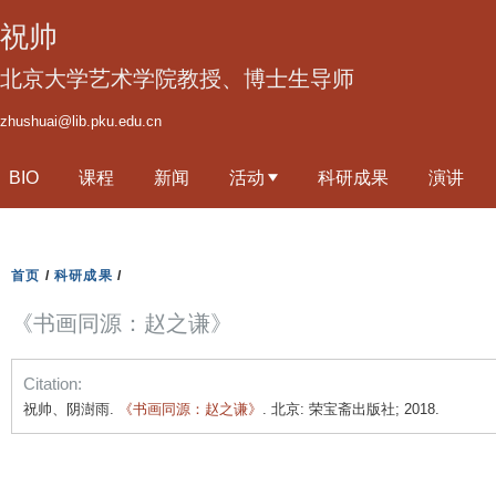
跳
祝帅
转
到
北京大学艺术学院教授、博士生导师
页
zhushuai@lib.pku.edu.cn
面
的
BIO
课程
新闻
活动
科研成果
演讲
主
要
内
容
首页
/
科研成果
/
部
《书画同源：赵之谦》
分
Citation:
祝帅、阴澍雨.
《书画同源：赵之谦》
. 北京: 荣宝斋出版社; 2018.